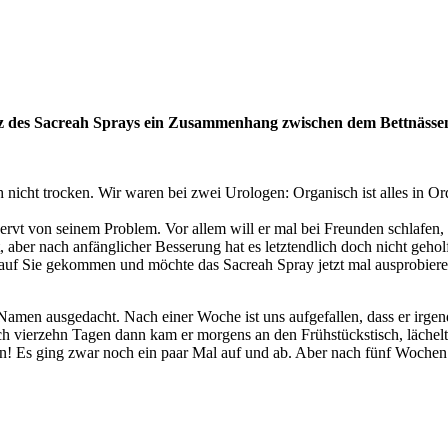
nsatz des Sacreah Sprays ein Zusammenhang zwischen dem Bettnässen
 nicht trocken. Wir waren bei zwei Urologen: Organisch ist alles in Ord
genervt von seinem Problem. Vor allem will er mal bei Freunden schlafe
t, aber nach anfänglicher Besserung hat es letztendlich doch nicht geh
n auf Sie gekommen und möchte das Sacreah Spray jetzt mal ausprobiere
amen ausgedacht. Nach einer Woche ist uns aufgefallen, dass er irgen
ch vierzehn Tagen dann kam er morgens an den Frühstückstisch, lächelt
eben! Es ging zwar noch ein paar Mal auf und ab. Aber nach fünf Woch