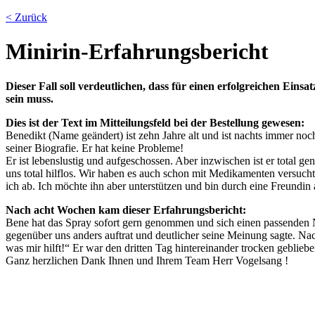
< Zurück
Minirin-Erfahrungsbericht
Dieser Fall soll verdeutlichen, dass für einen erfolgreichen Ei
sein muss.
Dies ist der Text im Mitteilungsfeld bei der Bestellung gewesen:
Benedikt (Name geändert) ist zehn Jahre alt und ist nachts immer noch
seiner Biografie. Er hat keine Probleme!
Er ist lebenslustig und aufgeschossen. Aber inzwischen ist er total 
uns total hilflos. Wir haben es auch schon mit Medikamenten versuch
ich ab. Ich möchte ihn aber unterstützen und bin durch eine Freundi
Nach acht Wochen kam dieser Erfahrungsbericht:
Bene hat das Spray sofort gern genommen und sich einen passenden N
gegenüber uns anders auftrat und deutlicher seine Meinung sagte. Na
was mir hilft!“ Er war den dritten Tag hintereinander trocken gebli
Ganz herzlichen Dank Ihnen und Ihrem Team Herr Vogelsang !