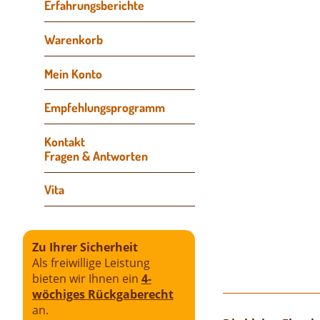
Erfahrungsberichte
Navigation
Warenkorb
überspringen
Mein Konto
Empfehlungsprogramm
Kontakt
Fragen & Antworten
Vita
Zu Ihrer Sicherheit
Als freiwillige Leistung
bieten wir Ihnen ein
4-
wöchiges Rückgaberecht
an.