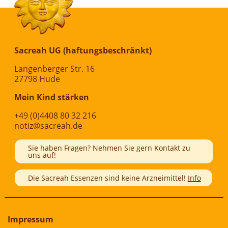
Sacreah UG (haftungsbeschränkt)
Langenberger Str. 16
27798 Hude
Mein Kind stärken
+49 (0)4408 80 32 216
notiz@sacreah.de
Sie haben Fragen? Nehmen Sie gern Kontakt zu
uns auf!
Die Sacreah Essenzen sind keine Arzneimittel!
Info
Impressum