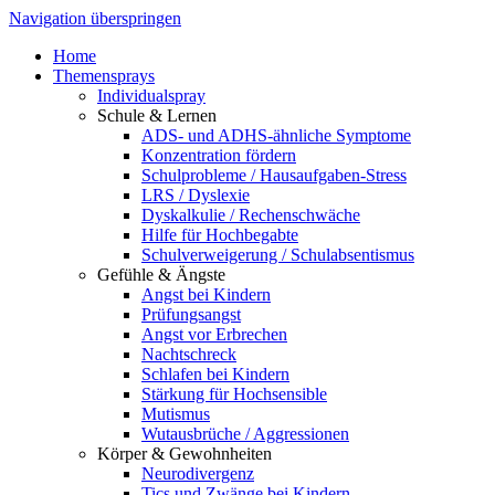
Navigation überspringen
Home
Themensprays
Individualspray
Schule & Lernen
ADS- und ADHS-ähnliche Symptome
Konzentration fördern
Schulprobleme / Hausaufgaben-Stress
LRS / Dyslexie
Dyskalkulie / Rechenschwäche
Hilfe für Hochbegabte
Schulverweigerung / Schulabsentismus
Gefühle & Ängste
Angst bei Kindern
Prüfungsangst
Angst vor Erbrechen
Nachtschreck
Schlafen bei Kindern
Stärkung für Hochsensible
Mutismus
Wutausbrüche / Aggressionen
Körper & Gewohnheiten
Neurodivergenz
Tics und Zwänge bei Kindern