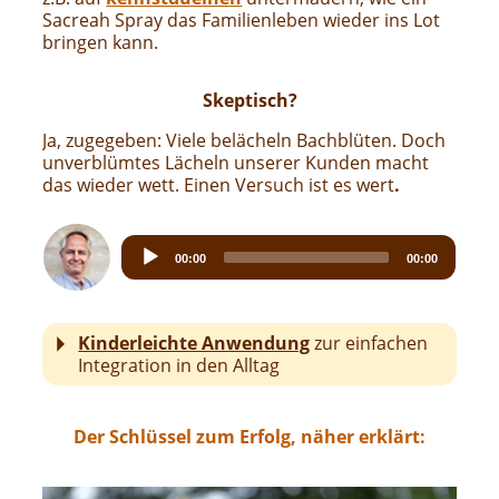
Sacreah Spray das Familienleben wieder ins Lot
bringen kann.
Skeptisch?
Ja, zugegeben: Viele belächeln Bachblüten. Doch
unverblümtes Lächeln unserer Kunden macht
das wieder wett. Einen Versuch ist es wert
.
Audio
Current
Total
00:00
00:00
Player
time
duration
Kinderleichte Anwendung
zur einfachen
Integration in den Alltag
Der Schlüssel zum Erfolg, näher erklärt: