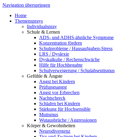
Navigation überspringen
Home
Themensprays
Individualspray
Schule & Lernen
ADS- und ADHS-ähnliche Symptome
Konzentration fördern
Schulprobleme / Hausaufgaben-Stress
LRS / Dyslexie
Dyskalkulie / Rechenschwäche
Hilfe für Hochbegabte
Schulverweigerung / Schulabsentismus
Gefühle & Ängste
Angst bei Kindern
Prüfungsangst
Angst vor Erbrechen
Nachtschreck
Schlafen bei Kindern
Stärkung für Hochsensible
Mutismus
Wutausbrüche / Aggressionen
Körper & Gewohnheiten
Neurodivergenz
Tics und Zwänge bei Kindern